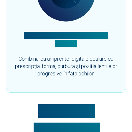
Integrarea amprentei digitale în
ochelari
Combinarea amprentei digitale oculare cu
prescripția, forma, curbura și poziția lentilelor
progresive în fața ochilor.
OCHELARI
BIOMETRICI