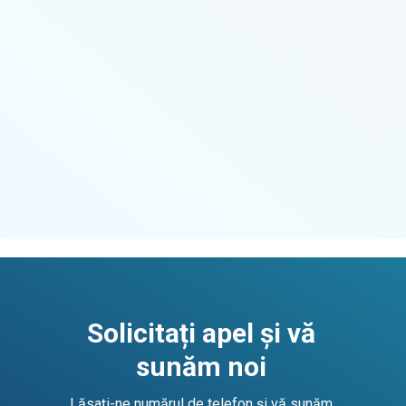
Solicitați apel și vă
sunăm noi
Lăsați-ne numărul de telefon și vă sunăm