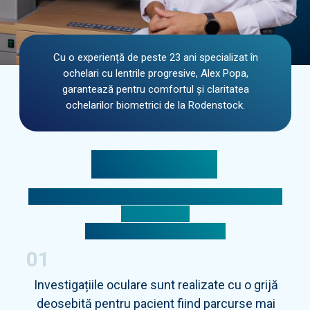
Cu o experiență de peste 23 ani specializat în
ochelari cu lentrile progresive, Alex Popa,
garantează pentru comfortul și claritatea
ochelarilor biometrici de la Rodenstock.
Promisiune
la OPTIC STORE îți garantăm satisfacția
în purtarea
ochelarilor progresivi.
01
Investigațiile oculare sunt realizate cu o grijă
deosebită pentru pacient fiind parcurse mai